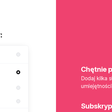
:
Chętnie p
Dodaj kilka 
umiejętności
Subskrypc