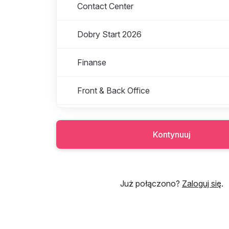
Contact Center
Dobry Start 2026
Finanse
Front & Back Office
HR i Szkolenia
Kontynuuj
IT
Kancelaria Prawna
Już połączono?
Zaloguj się
.
Marketing i Rozwój Platformy Cyfrowej